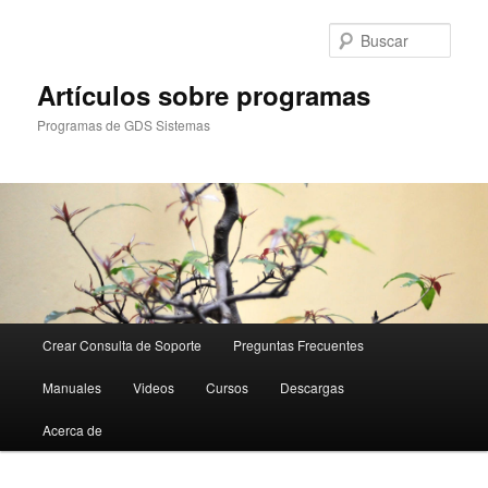
Ir
al
Busc
contenido
principal
Artículos sobre programas
Programas de GDS Sistemas
Menú
Crear Consulta de Soporte
Preguntas Frecuentes
principal
Manuales
Videos
Cursos
Descargas
Acerca de