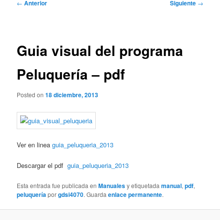
Navegación
←
Anterior
Siguiente
→
de
entradas
Guia visual del programa
Peluquería – pdf
Posted on
18 diciembre, 2013
Ver en linea
guia_peluqueria_2013
Descargar el pdf
guia_peluqueria_2013
Esta entrada fue publicada en
Manuales
y etiquetada
manual
,
pdf
,
peluquería
por
gdsi4070
. Guarda
enlace permanente
.