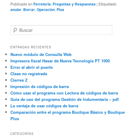
Publicado en
Ferretería
,
Preguntas y Respuestas
|
Etiquetado
anular
,
Borrar
,
Operacion
,
Plus
B
u
s
c
ENTRADAS RECIENTES
a
Nuevo módulo de Consulta Web
r
Impresora fiscal Hasar de Nueva Tecnología PT 1000
Error al abrir el puerto
Clase no registrada
Cierres Z
Impresión de códigos de barra
Cómo usar el programa con Lectora de códigos de barra
Guia de uso del programa Gestión de Indumentaria – pdf
La ventaja de usar códigos de barra
Comparación entre el programa Boutique Básico y Boutique
Plus
CATEGORÍAS