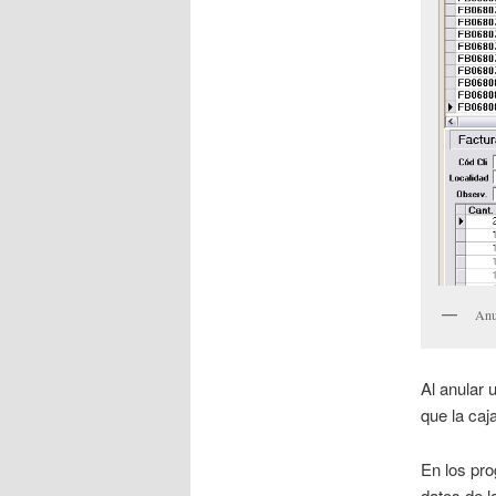
Anu
Al anular 
que la caj
En los pro
datos de l