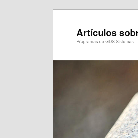
Ir
al
contenido
Artículos so
principal
Programas de GDS Sistemas