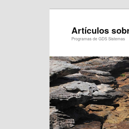
Ir
al
contenido
Artículos so
principal
Programas de GDS Sistemas