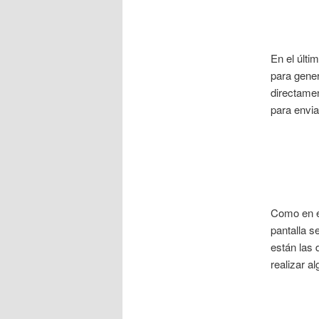
En el últi
para gener
directamen
para envia
Como en el
pantalla s
están las 
realizar a