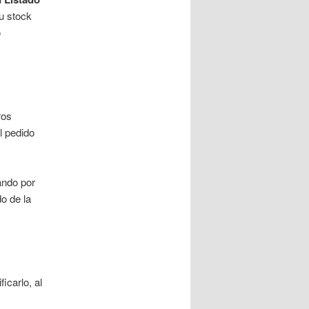
u stock
o
ros
l pedido
ando por
do de la
icarlo, al