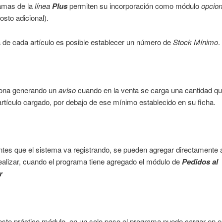
amas de la
línea
Plus
permiten su incorporación como módulo
opcion
sto adicional).
a de cada artículo es posible establecer un número de
Stock Mínimo
.
iona generando un
aviso
cuando en la venta se carga una cantidad qu
artículo cargado, por debajo de ese mínimo establecido en su ficha.
ntes que el sistema va registrando, se pueden agregar directamente
ealizar, cuando el programa tiene agregado el módulo de
Pedidos al
r
ste práctico módulo, en un solo paso el programa puede cargar en e