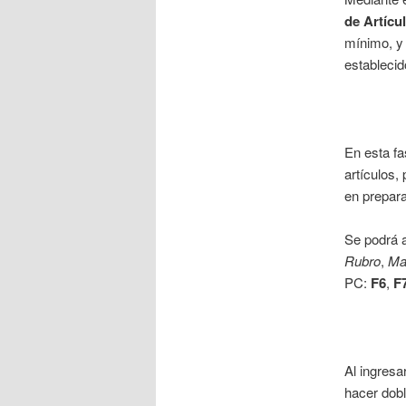
de Artícu
mínimo, y 
establecid
En esta fa
artículos,
en prepara
Se podrá a
Rubro
,
Ma
PC:
F6
,
F
Al ingresa
hacer dobl