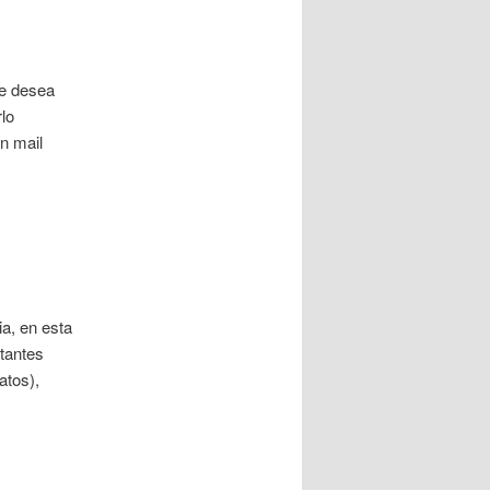
se desea
lo
n mail
a, en esta
tantes
atos),