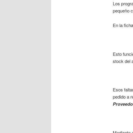
Los progr
pequeño co
En la fich
Esto func
stock del 
Esos falta
pedido a r
Proveedo
Mediante e