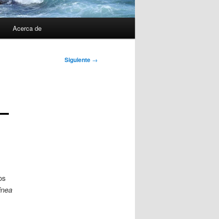
Acerca de
Siguiente
→
–
os
inea