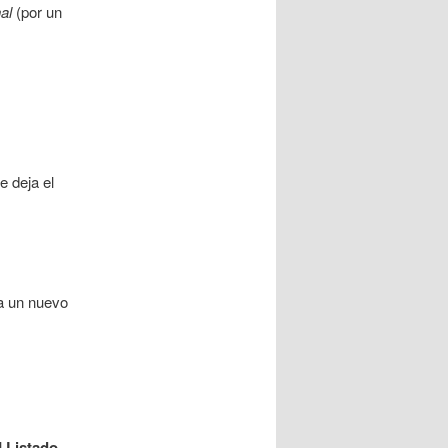
al
(por un
e deja el
 a un nuevo
l
Listado