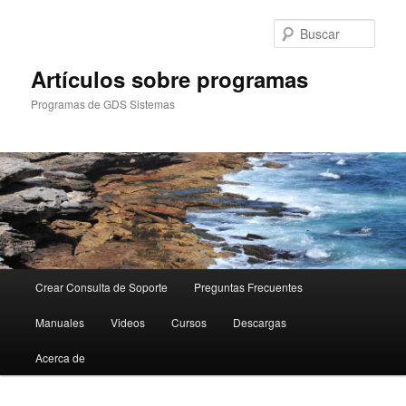
Ir
Ir
al
al
Busc
contenido
contenido
principal
secundario
Artículos sobre programas
Programas de GDS Sistemas
Menú
Crear Consulta de Soporte
Preguntas Frecuentes
principal
Manuales
Videos
Cursos
Descargas
Acerca de