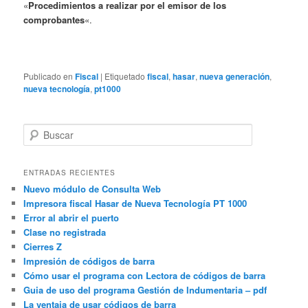
«
Procedimientos a realizar por el emisor de los
comprobantes
«.
Publicado en
Fiscal
|
Etiquetado
fiscal
,
hasar
,
nueva generación
,
nueva tecnología
,
pt1000
B
u
s
c
ENTRADAS RECIENTES
a
Nuevo módulo de Consulta Web
r
Impresora fiscal Hasar de Nueva Tecnología PT 1000
Error al abrir el puerto
Clase no registrada
Cierres Z
Impresión de códigos de barra
Cómo usar el programa con Lectora de códigos de barra
Guia de uso del programa Gestión de Indumentaria – pdf
La ventaja de usar códigos de barra