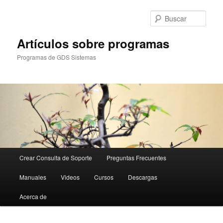
Ir
Ir
al
al
Busc
contenido
contenido
principal
secundario
Artículos sobre programas
Programas de GDS Sistemas
Menú
Crear Consulta de Soporte
Preguntas Frecuentes
principal
Manuales
Videos
Cursos
Descargas
Acerca de