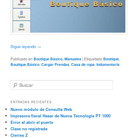
Sigue leyendo
→
Publicado en
Boutique Básico
,
Manuales
|
Etiquetado
Boutique
,
Boutique Básico
,
Cargar Prendas
,
Casa de ropa
,
Indumentaria
B
u
s
c
ENTRADAS RECIENTES
a
Nuevo módulo de Consulta Web
r
Impresora fiscal Hasar de Nueva Tecnología PT 1000
Error al abrir el puerto
Clase no registrada
Cierres Z