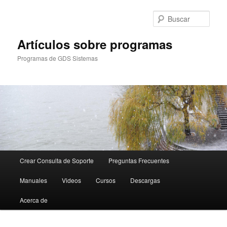
Ir
al
Busc
contenido
principal
Artículos sobre programas
Programas de GDS Sistemas
Menú
Crear Consulta de Soporte
Preguntas Frecuentes
principal
Manuales
Videos
Cursos
Descargas
Acerca de