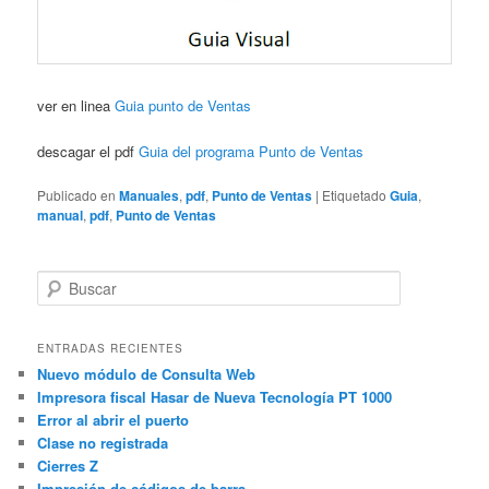
ver en linea
Guia punto de Ventas
descagar el pdf
Guia del programa Punto de Ventas
Publicado en
Manuales
,
pdf
,
Punto de Ventas
|
Etiquetado
Guia
,
manual
,
pdf
,
Punto de Ventas
B
u
s
c
ENTRADAS RECIENTES
a
Nuevo módulo de Consulta Web
r
Impresora fiscal Hasar de Nueva Tecnología PT 1000
Error al abrir el puerto
Clase no registrada
Cierres Z
Impresión de códigos de barra