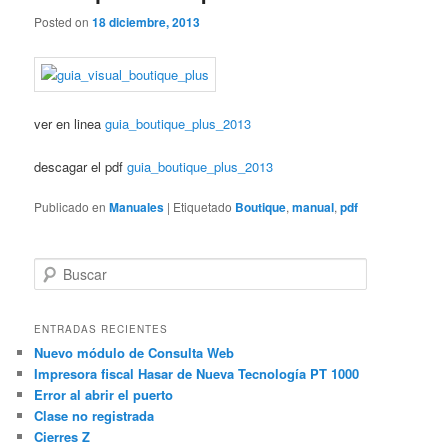
Posted on
18 diciembre, 2013
ver en linea
guia_boutique_plus_2013
descagar el pdf
guia_boutique_plus_2013
Publicado en
Manuales
|
Etiquetado
Boutique
,
manual
,
pdf
B
u
s
c
ENTRADAS RECIENTES
a
Nuevo módulo de Consulta Web
r
Impresora fiscal Hasar de Nueva Tecnología PT 1000
Error al abrir el puerto
Clase no registrada
Cierres Z