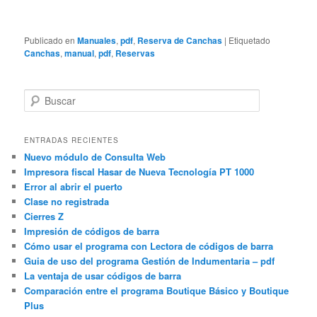
Publicado en
Manuales
,
pdf
,
Reserva de Canchas
|
Etiquetado
Canchas
,
manual
,
pdf
,
Reservas
B
u
s
c
ENTRADAS RECIENTES
a
Nuevo módulo de Consulta Web
r
Impresora fiscal Hasar de Nueva Tecnología PT 1000
Error al abrir el puerto
Clase no registrada
Cierres Z
Impresión de códigos de barra
Cómo usar el programa con Lectora de códigos de barra
Guia de uso del programa Gestión de Indumentaria – pdf
La ventaja de usar códigos de barra
Comparación entre el programa Boutique Básico y Boutique
Plus