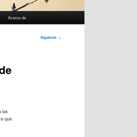
Acerca de
Siguiente
→
 de
 las
ra que