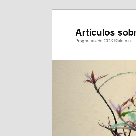
Ir
al
contenido
Artículos so
principal
Programas de GDS Sistemas