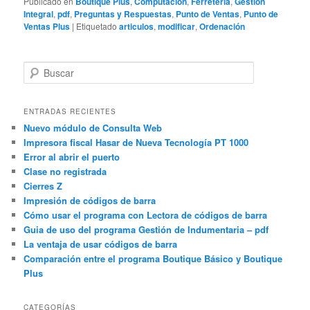
Publicado en
Boutique Plus
,
Computación
,
Ferretería
,
Gestión
Integral
,
pdf
,
Preguntas y Respuestas
,
Punto de Ventas
,
Punto de
Ventas Plus
|
Etiquetado
articulos
,
modificar
,
Ordenación
B
u
s
c
ENTRADAS RECIENTES
a
Nuevo módulo de Consulta Web
r
Impresora fiscal Hasar de Nueva Tecnología PT 1000
Error al abrir el puerto
Clase no registrada
Cierres Z
Impresión de códigos de barra
Cómo usar el programa con Lectora de códigos de barra
Guia de uso del programa Gestión de Indumentaria – pdf
La ventaja de usar códigos de barra
Comparación entre el programa Boutique Básico y Boutique
Plus
CATEGORÍAS