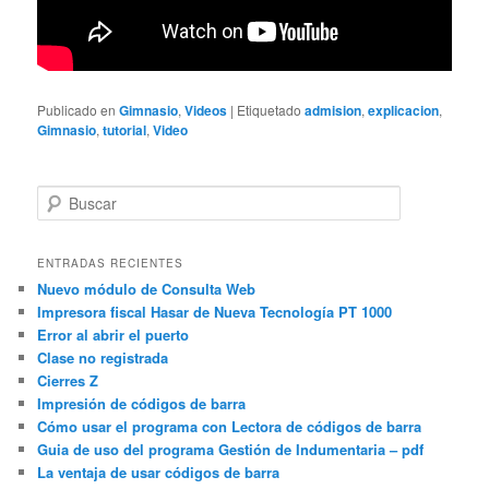
Publicado en
Gimnasio
,
Videos
|
Etiquetado
admision
,
explicacion
,
Gimnasio
,
tutorial
,
Video
B
u
s
c
ENTRADAS RECIENTES
a
Nuevo módulo de Consulta Web
r
Impresora fiscal Hasar de Nueva Tecnología PT 1000
Error al abrir el puerto
Clase no registrada
Cierres Z
Impresión de códigos de barra
Cómo usar el programa con Lectora de códigos de barra
Guia de uso del programa Gestión de Indumentaria – pdf
La ventaja de usar códigos de barra