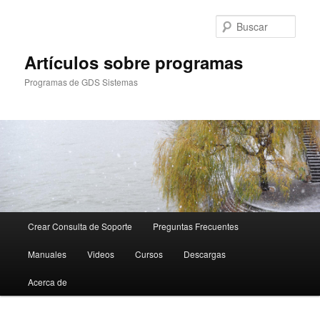
Ir
Ir
al
al
Busc
contenido
contenido
principal
secundario
Artículos sobre programas
Programas de GDS Sistemas
Menú
Crear Consulta de Soporte
Preguntas Frecuentes
principal
Manuales
Videos
Cursos
Descargas
Acerca de