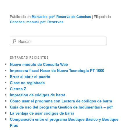
Publicado en
Manuales
,
pdf
,
Reserva de Canchas
|
Etiquetado
Canchas
,
manual
,
pdf
,
Reservas
B
u
s
c
ENTRADAS RECIENTES
a
Nuevo módulo de Consulta Web
r
Impresora fiscal Hasar de Nueva Tecnología PT 1000
Error al abrir el puerto
Clase no registrada
Cierres Z
Impresión de códigos de barra
Cómo usar el programa con Lectora de códigos de barra
Guia de uso del programa Gestión de Indumentaria – pdf
La ventaja de usar códigos de barra
Comparación entre el programa Boutique Básico y Boutique
Plus