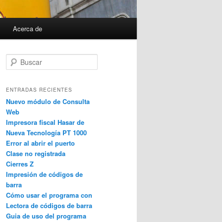
Acerca de
B
u
s
c
ENTRADAS RECIENTES
a
Nuevo módulo de Consulta
r
Web
Impresora fiscal Hasar de
Nueva Tecnología PT 1000
Error al abrir el puerto
Clase no registrada
Cierres Z
Impresión de códigos de
barra
Cómo usar el programa con
Lectora de códigos de barra
Guia de uso del programa