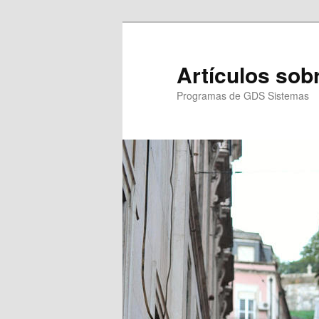
Ir
Ir
al
al
contenido
contenido
Artículos so
principal
secundario
Programas de GDS Sistemas