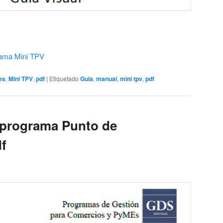
rama Mini TPV
es
,
Mini TPV
,
pdf
|
Etiquetado
Guia
,
manual
,
mini tpv
,
pdf
 programa Punto de
df