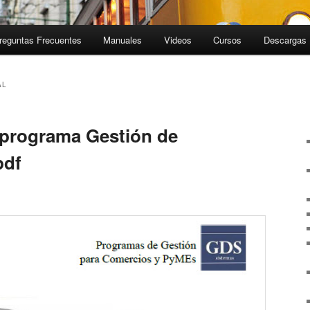
reguntas Frecuentes
Manuales
Videos
Cursos
Descargas
AL
 programa Gestión de
pdf